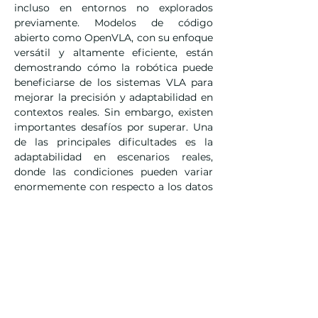
incluso en entornos no explorados 
previamente. Modelos de código 
abierto como OpenVLA, con su enfoque 
versátil y altamente eficiente, están 
demostrando cómo la robótica puede 
beneficiarse de los sistemas VLA para 
mejorar la precisión y adaptabilidad en 
contextos reales. Sin embargo, existen 
importantes desafíos por superar. Una 
de las principales dificultades es la 
adaptabilidad en escenarios reales, 
donde las condiciones pueden variar 
enormemente con respecto a los datos 
de entrenamiento. Además, 
la 
eficiencia computacional sigue 
siendo una barrera
, ya que estos 
modelos requieren recursos 
considerables que limitan su uso en 
dispositivos con capacidad de cómputo 
reducida. La comprensión semántica 
avanzada —la capacidad de razonar 